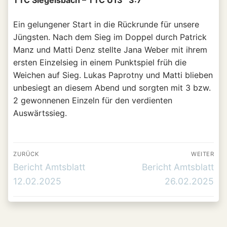
TTC Siegelsbach – TTC U13 3:7
Ein gelungener Start in die Rückrunde für unsere
Jüngsten. Nach dem Sieg im Doppel durch Patrick
Manz und Matti Denz stellte Jana Weber mit ihrem
ersten Einzelsieg in einem Punktspiel früh die
Weichen auf Sieg. Lukas Paprotny und Matti blieben
unbesiegt an diesem Abend und sorgten mit 3 bzw.
2 gewonnenen Einzeln für den verdienten
Auswärtssieg.
Beitrags-
ZURÜCK
WEITER
Navigation
Vorheriger
Nächster
Bericht Amtsblatt
Bericht Amtsblatt
Beitrag:
Beitrag:
12.02.2025
26.02.2025