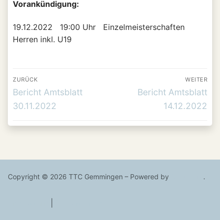
Vorankündigung:
19.12.2022 19:00 Uhr Einzelmeisterschaften
Herren inkl. U19
Beitrags-
ZURÜCK
WEITER
Navigation
Vorheriger
Nächster
Bericht Amtsblatt
Bericht Amtsblatt
Beitrag:
Beitrag:
30.11.2022
14.12.2022
Copyright © 2026 TTC Gemmingen – Powered by
Customify
.
Impressum
|
Datenschutz