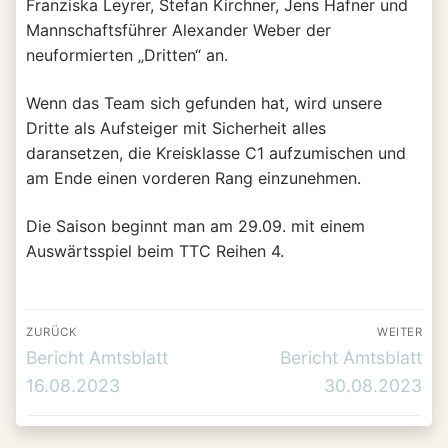
Franziska Leyrer, Stefan Kirchner, Jens Hafner und
Mannschaftsführer Alexander Weber der
neuformierten „Dritten“ an.
Wenn das Team sich gefunden hat, wird unsere
Dritte als Aufsteiger mit Sicherheit alles
daransetzen, die Kreisklasse C1 aufzumischen und
am Ende einen vorderen Rang einzunehmen.
Die Saison beginnt man am 29.09. mit einem
Auswärtsspiel beim TTC Reihen 4.
Beitrags-
ZURÜCK
WEITER
Navigation
Vorheriger
Nächster
Bericht Amtsblatt
Bericht Amtsblatt
Beitrag:
Beitrag:
16.08.2023
30.08.2023